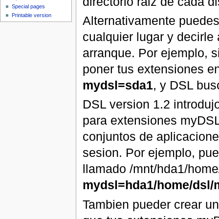
directorio raiz de cada d
Special pages
Printable version
Alternativamente puede
cualquier lugar y decirl
arranque. Por ejemplo, s
poner tus extensiones e
mydsl=sda1
, y DSL busc
DSL version 1.2 introdujo
para extensiones myDSL. 
conjuntos de aplicacione
sesion. Por ejemplo, pue
llamado /mnt/hda1/home/
mydsl=hda1/home/dsl/
Tambien pueder crear un 