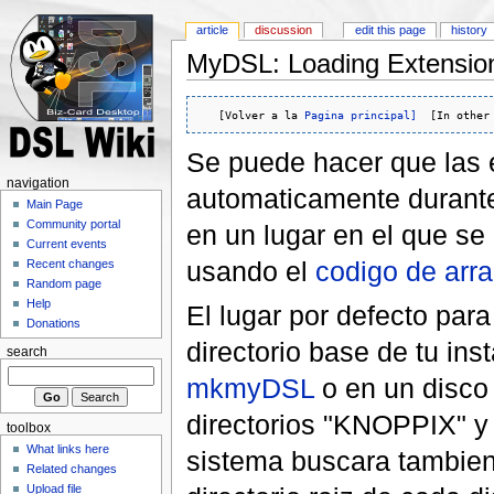
article
discussion
edit this page
history
MyDSL: Loading Extension
   [Volver a la 
Pagina principal]
  [In other
Se puede hacer que las 
navigation
automaticamente durante
Main Page
Community portal
en un lugar en el que se 
Current events
usando el
codigo de arr
Recent changes
Random page
Help
El lugar por defecto para
Donations
directorio base de tu ins
search
mkmyDSL
o en un disco 
directorios "KNOPPIX" y "
toolbox
What links here
sistema buscara tambien 
Related changes
Upload file