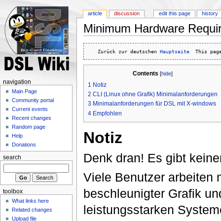
article
discussion
edit this page
history
Minimum Hardware Requi
   Zurück zur deutschen 
Hauptseite
  This pag
Contents
[
hide
]
navigation
1
Notiz
Main Page
2
CLI (Linux ohne Grafik) Minimalanforderungen
Community portal
3
Minimalanforderungen für DSL mit X-windows
Current events
4
Empfohlen
Recent changes
Random page
Notiz
Help
Donations
Denk dran! Es gibt keinen
search
Viele Benutzer arbeiten 
beschleunigter Grafik u
toolbox
What links here
leistungsstarken System
Related changes
Upload file