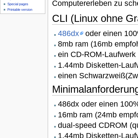
Computererleben zu sch
Special pages
Printable version
CLI (Linux ohne Gr
486dx
oder einen 100
8mb ram (16mb empfoh
ein CD-ROM-Laufwerk
1.44mb Disketten-Laufwe
einen Schwarzweiß(Zwe
Minimalanforderun
486dx oder einen 100%
16mb ram (24mb empfo
dual-speed CDROM (qu
1.44mb Disketten-Laufwe