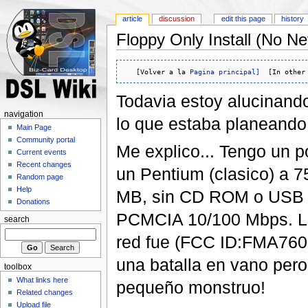
article
discussion
edit this page
history
Floppy Only Install (No N
   [Volver a la 
Pagina principal]
  [In other
Todavia estoy alucinand
navigation
lo que estaba planeando 
Main Page
Community portal
Me explico... Tengo un p
Current events
Recent changes
un Pentium (clasico) a 
Random page
Help
MB, sin CD ROM o USB di
Donations
PCMCIA 10/100 Mbps. La 
search
red fue (FCC ID:FMA7600
una batalla en vano per
toolbox
What links here
pequeño monstruo!
Related changes
Upload file