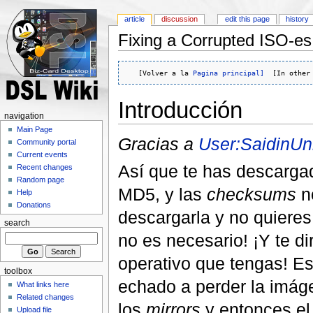
article
discussion
edit this page
history
Fixing a Corrupted ISO-es
   [Volver a la 
Pagina principal]
  [In other
Introducción
navigation
Main Page
Gracias a
User:SaidinUn
Community portal
Current events
Así que te has descarg
Recent changes
Random page
MD5, y las
checksums
no
Help
Donations
descargarla y no quieres
search
no es necesario! ¡Y te d
operativo que tengas! E
toolbox
echado a perder la imáge
What links here
Related changes
los
mirrors
y entonces el 
Upload file