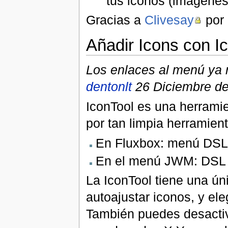
tus iconos (imagenes
Gracias a
Clivesay
por 
Añadir Icons con I
Los enlaces al menú ya n
dentonlt
26 Diciembre de
IconTool es una herramie
por tan limpia herramien
En Fluxbox: menú DSL:
En el menú JWM: DSL 
La IconTool tiene una ún
autoajustar iconos, y eleg
También puedes desactiva