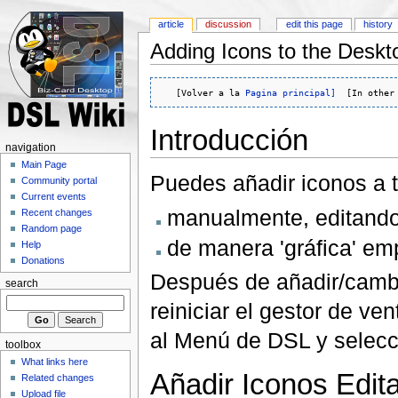
article
discussion
edit this page
history
Adding Icons to the Deskt
   [Volver a la 
Pagina principal]
  [In other
Introducción
navigation
Main Page
Puedes añadir iconos a t
Community portal
Current events
manualmente, editando
Recent changes
Random page
de manera 'gráfica' em
Help
Donations
Después de añadir/cambia
search
reiniciar el gestor de v
al Menú de DSL y selec
toolbox
What links here
Añadir Iconos Edit
Related changes
Upload file